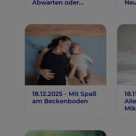
Abwarten oder
Ne
etwas tun?
18.12.2025 - Mit Spaß
18.1
am Beckenboden
All
Mik
Ern
All
wic