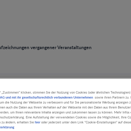
fzeichnungen vergangener Veranstaltungen
nungen vergangener Verans
f „Zustimmen“ klicken, stimmen Sie der Nutzung von Cookies (oder ähnlichen Technologien)
AG und mit ihr gesellschaftsrechtlich verbundenen Unternehmen
sowie ihren Partnern zu. D
, um die Nutzung der Webseite zu verbessern und für Sie personalisierte Werbung anzeigen z
nnen auch die Daten aus Ihrem Verhalten auf der Webseite mit den Daten aus Ihrem Benutze
erden, um Ihnen relevantere Inhalte anzeigen und zukommen lassen zu können. Mehr Infos e
nschutzerklärung. Eine Aufstellung der verwendeten Cookies sowie die Möglichkeit, Ihre C
hier
n zu ändern, erhalten Sie
oder jederzeit unter dem Link "Cookie-Einstellungen" auf diese
zerklärung