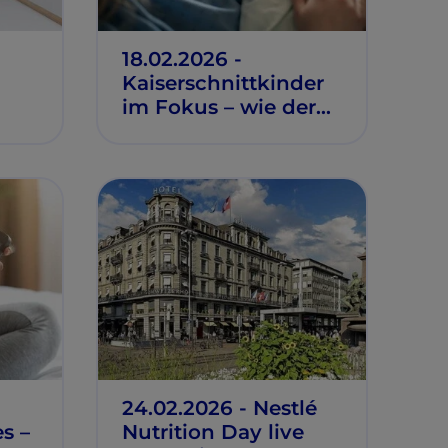
18.02.2026 -
Kaiserschnittkinder
im Fokus – wie der
Start das
Immunsystem
beeinflusst
24.02.2026 - Nestlé
s –
Nutrition Day live