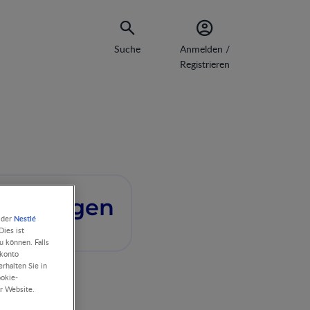
Suche
Anmelden /
Registrieren
taltungen
Nestlé
 der
ies ist
u können. Falls
rkonto
rhalten Sie in
ookie-
r Website.