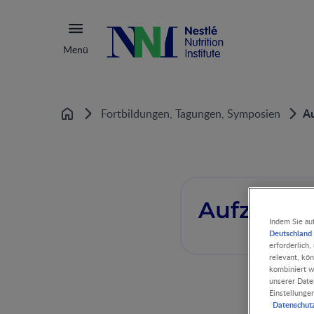
Menü
Au
Fortbildungen, Tagungen, Symposien
Home
Aufzeich
Indem Sie au
Deutschland 
erforderlich
relevant, kö
kombiniert w
unserer Date
Einstellunge
Datenschut