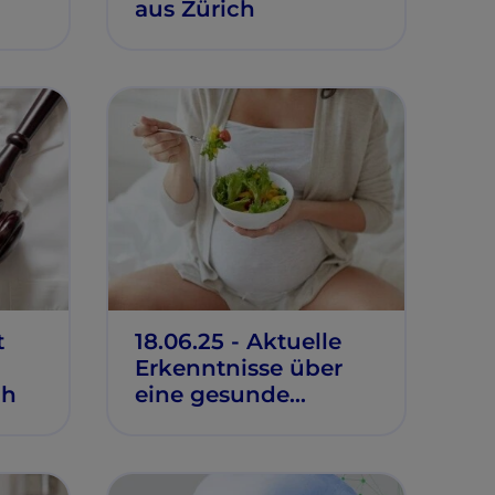
aus Zürich
d
gen
t
18.06.25 - Aktuelle
Erkenntnisse über
ah
eine gesunde
Ernährung während
der
Schwangerschaft