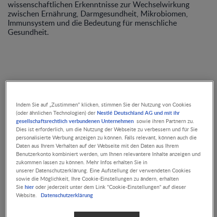
wissenschaftlichen Erkenntnisse zur Wechselwirkung
zwischen Ernährung, Darmgesundheit, Mikrobiomen,
Immunsystem und die Bedeutung für menschliche
Gesundheit.
Indem Sie auf „Zustimmen“ klicken, stimmen Sie der Nutzung von Cookies
Nestlé Deutschland AG und mit ihr
(oder ähnlichen Technologien) der
VIDEOS
gesellschaftsrechtlich verbundenen Unternehmen
sowie ihren Partnern zu.
Dies ist erforderlich, um die Nutzung der Webseite zu verbessern und für Sie
Allergieprävention –
personalisierte Werbung anzeigen zu können. Falls relevant, können auch die
Mikrobiom, Ernährung,
Daten aus Ihrem Verhalten auf der Webseite mit den Daten aus Ihrem
Allergenkontakt als
Benutzerkonto kombiniert werden, um Ihnen relevantere Inhalte anzeigen und
wichtige Einflussgrößen
zukommen lassen zu können. Mehr Infos erhalten Sie in
Nicht gelistet
unserer Datenschutzerklärung. Eine Aufstellung der verwendeten Cookies
sowie die Möglichkeit, Ihre Cookie-Einstellungen zu ändern, erhalten
hier
Sie
oder jederzeit unter dem Link "Cookie-Einstellungen" auf dieser
Datenschutzerklärung
Website.
ARTIKEL