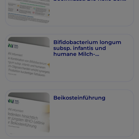
Darm-Organ
Verbindungen
Bifidobacterium longum
subsp. infantis und
humane Milch-
Oligosaccharide
Beikosteinführung