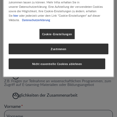
zukommen lassen zu können. Mehr Infos erhalten Sie in
unserer Datenschutzerklärung. Eine Aufstellung der verwendeten Cookies
Contact us
sowie die Möglichkeit, Ihre Cookie-Einstellungen zu ändern, erhalten
Der Inhalt und die Informationen auf dieser Website dienen
hier
Sie
oder jederzeit unter dem Link "Cookie-Einstellungen" auf dieser
Datenschutzerklärung
nur zu Informationszwecken und ersetzen keinen
Website.
medizinischen Rat bzw. keine medizinische Diagnose oder
Behandlung. Mit * markierte Felder müssen ausgefüllt
Cookie-Einstellungen
werden.
Grund der Anfrage
Zustimmen
Technischer Kontext
Z.B. Probleme mit der Kontoerstellung, dem Zurücksetzen des
Nicht essentielle Cookies ablehnen
Passworts und der Zertifikatserstellung
Wissenschaftlicher Kontext
Z.B. Fragen zur Teilnahme an wissenschaftlichen Programmen, zum
Zugriff auf E-Learning-Materialien oder Bildungsangebot
Möglichkeiten der Zusammenarbeit
Vorname