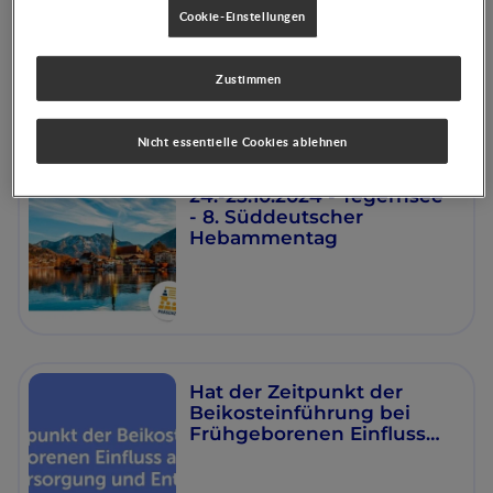
ARTIKEL
Cookie-Einstellungen
Evidenzbasierte
Ernährungsempfehlungen
Zustimmen
für Frühgeborene und
Neugeborene im
Überblick
Nicht essentielle Cookies ablehnen
24.-25.10.2024 - Tegernsee
- 8. Süddeutscher
Hebammentag
Hat der Zeitpunkt der
Beikosteinführung bei
Frühgeborenen Einfluss
auf deren
Nährstoffversorgung und