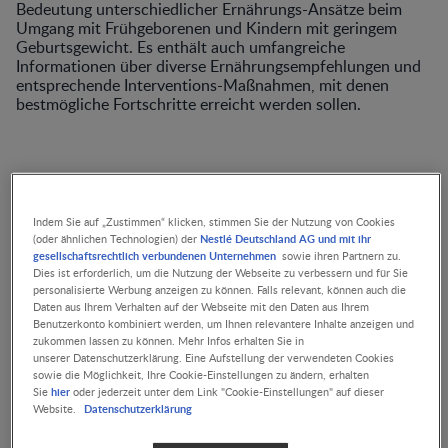
Bedeutung unterschiedlicher Ernährungs-Ansätze beim
Umgang mit Frühgeborenen und Kindern mit geringem
Geburtsgewicht. Es enthält auch umfangreiche
Informationen über diverse Ernährungsempfehlungen und
entsprechende Interventions-Maßnahmen, mit denen
bestmögliche Fortschritte erreicht werden sollen.
Indem Sie auf „Zustimmen“ klicken, stimmen Sie der Nutzung von Cookies
Nestlé Deutschland AG und mit ihr
(oder ähnlichen Technologien) der
gesellschaftsrechtlich verbundenen Unternehmen
sowie ihren Partnern zu.
ARTIKEL
Dies ist erforderlich, um die Nutzung der Webseite zu verbessern und für Sie
personalisierte Werbung anzeigen zu können. Falls relevant, können auch die
Daten aus Ihrem Verhalten auf der Webseite mit den Daten aus Ihrem
Frühgeborenennahrung
Benutzerkonto kombiniert werden, um Ihnen relevantere Inhalte anzeigen und
mit 2 HMO unterstützt
zukommen lassen zu können. Mehr Infos erhalten Sie in
Wachstum,
unserer Datenschutzerklärung. Eine Aufstellung der verwendeten Cookies
gastrointestinale Toleranz
sowie die Möglichkeit, Ihre Cookie-Einstellungen zu ändern, erhalten
und Sicherheit bei
hier
Sie
oder jederzeit unter dem Link "Cookie-Einstellungen" auf dieser
Frühgeborenen
Datenschutzerklärung
Website.