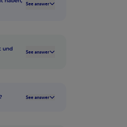
lt haben,
See answer
t und
See answer
?
See answer