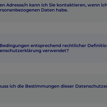
n Adresse/n kann ich Sie kontaktieren, wenn ic
ersonenbezogenen Daten habe.
 Bedingungen entsprechend rechtlicher Definiti
tenschutzerklärung verwendet?
ationen”
„Personenbezoge
 das typischerweise mindestens Ihre Email-Adresse
zogener Daten”
ss ich die Bestimmungen dieser Datenschutze
d.h. letztlich jede Aktivität, wel
Daten, die Sie uns übermitteln, ausführt