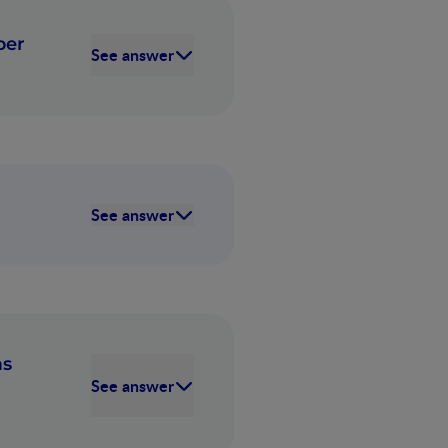
ber
See answer
See answer
as
See answer