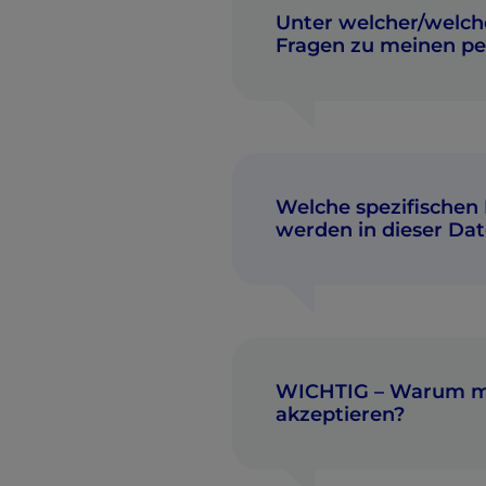
Unter welcher/welche
Fragen zu meinen p
Welche spezifischen
werden in dieser Da
„Personenbezogene Inform
Auf Webseiten ist
„Verarbeitung personenbe
WICHTIG – Warum mu
akzeptieren?
Ernährungsinstitut mit den 