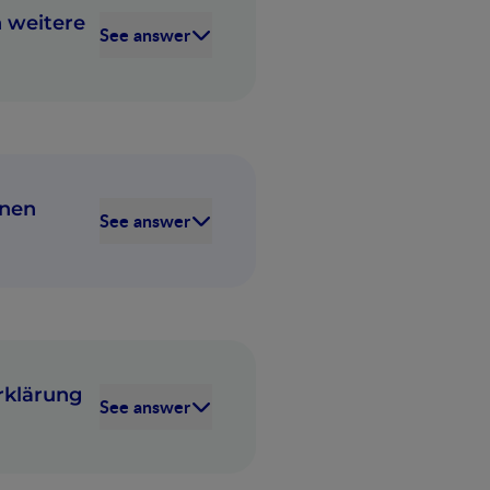
h weitere
See answer
onen
See answer
ne Daten”
rklärung
See answer
che das Nestlé