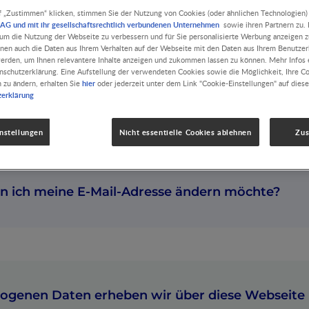
f „Zustimmen“ klicken, stimmen Sie der Nutzung von Cookies (oder ähnlichen Technologien)
AG und mit ihr gesellschaftsrechtlich verbundenen Unternehmen
sowie ihren Partnern zu. D
zeige
, um die Nutzung der Webseite zu verbessern und für Sie personalisierte Werbung anzeigen z
nnen auch die Daten aus Ihrem Verhalten auf der Webseite mit den Daten aus Ihrem Benutze
erden, um Ihnen relevantere Inhalte anzeigen und zukommen lassen zu können. Mehr Infos e
bles Leseerlebnis wurden die Schriften mit CSS-Style-Sheets form
nschutzerklärung. Eine Aufstellung der verwendeten Cookies sowie die Möglichkeit, Ihre C
r –art verändern möchten, können Sie die Style Sheet-Angaben 
hier
n zu ändern, erhalten Sie
oder jederzeit unter dem Link "Cookie-Einstellungen" auf diese
n deaktivieren.
zerklärung
nstellungen
Nicht essentielle Cookies ablehnen
Zu
nn ich meine E-Mail-Adresse ändern möchte?
ogenen Daten erheben wir über diese Webseite