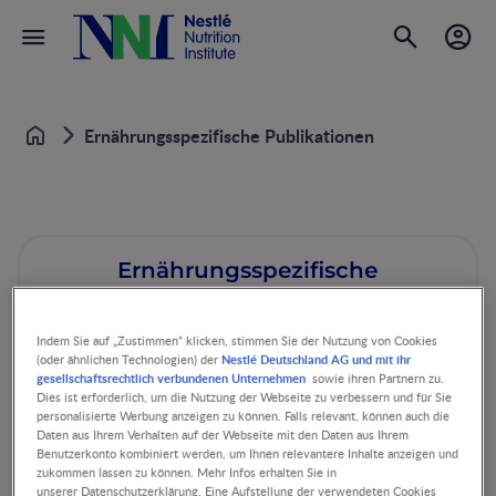
Ernährungsspezifische Publikationen
Startseite
Ernährungsspezifische
Publikationen
Indem Sie auf „Zustimmen“ klicken, stimmen Sie der Nutzung von Cookies
Nestlé Deutschland AG und mit ihr
(oder ähnlichen Technologien) der
gesellschaftsrechtlich verbundenen Unternehmen
sowie ihren Partnern zu.
Dies ist erforderlich, um die Nutzung der Webseite zu verbessern und für Sie
personalisierte Werbung anzeigen zu können. Falls relevant, können auch die
Daten aus Ihrem Verhalten auf der Webseite mit den Daten aus Ihrem
Hier finden Sie kostenlos Publikationen zu aktuellen
Benutzerkonto kombiniert werden, um Ihnen relevantere Inhalte anzeigen und
Ernährungsthemen.
zukommen lassen zu können. Mehr Infos erhalten Sie in
unserer Datenschutzerklärung. Eine Aufstellung der verwendeten Cookies