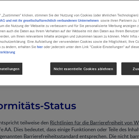
f „Zustimmen“ klicken, stimmen Sie der Nutzung von Cookies (oder ähnlichen Technologien)
erung: 15. 5. 2025
AG und mit ihr gesellschaftsrechtlich verbundenen Unternehmen
sowie ihren Partnern zu. D
, um die Nutzung der Webseite zu verbessern und für Sie personalisierte Werbung anzeigen z
ch um Barrierefreiheit für alle Nutzer. Wir arbeiten an einer stä
nnen auch die Daten aus Ihrem Verhalten auf der Webseite mit den Daten aus Ihrem Benutze
 Nutzungserlebnisses, indem wir die relevanten Standards für Ba
erden, um Ihnen relevantere Inhalte anzeigen und zukommen lassen zu können. Mehr Infos e
nschutzerklärung. Eine Aufstellung der verwendeten Cookies sowie die Möglichkeit, Ihre C
hier
n zu ändern, erhalten Sie
oder jederzeit unter dem Link "Cookie-Einstellungen" auf diese
zerklärung
en Sie uns
, falls Sie bei der Nutzung unserer Website auf Barrier
uen uns über Ihre Rückmeldung und werden sie als Basis für weit
 verwenden.
nstellungen
Nicht essentielle Cookies ablehnen
Zu
ormitäts-Status
ntspricht teilweise den
Richtlinien für die Barrierefreiheit von 
 AA. Dies bedeutet, dass einige Funktionen oder Teile des Inhal
genannten Barrierefreiheitsstandard entsprechen. Die nicht barr