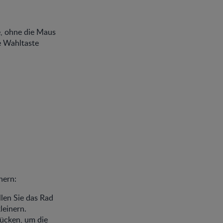
e, ohne die Maus
e Wahltaste
nern:
len Sie das Rad
leinern.
rücken, um die