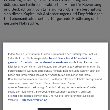
diätetischen Leitlinien, praktischen Hilfen für Bewertung
und Beobachtung von Ernährungsproblemen beschäftigt
sich dieses Kapitel mit Anforderungen und Empfehlungen
für Lebensmittelsicherheit, für gesunde Ernährung und
gesunde Nährstoffe.
Indem Sie auf „Zustimmen“ klicken, stimmen Sie der Nutzung von Cookies
Nestlé Deutschland AG und mit ihr
(oder ähnlichen Technologien) der
gesellschaftsrechtlich verbundenen Unternehmen
sowie ihren Partnern zu.
09.12.2026 -
Dies ist erforderlich, um die Nutzung der Webseite zu verbessern und für Sie
Selbstbestimmt gebären
personalisierte Werbung anzeigen zu können. Falls relevant, können auch die
in Selbsthypnose
Daten aus Ihrem Verhalten auf der Webseite mit den Daten aus Ihrem
Benutzerkonto kombiniert werden, um Ihnen relevantere Inhalte anzeigen und
zukommen lassen zu können. Mehr Infos erhalten Sie in
unserer Datenschutzerklärung. Eine Aufstellung der verwendeten Cookies
sowie die Möglichkeit, Ihre Cookie-Einstellungen zu ändern, erhalten
hier
Sie
oder jederzeit unter dem Link "Cookie-Einstellungen" auf dieser
Datenschutzerklärung
Website.
ARTIKEL