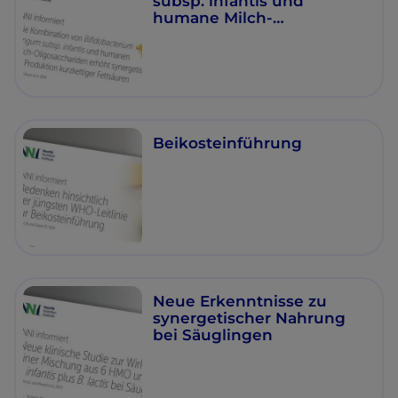
subsp. infantis und
humane Milch-
Oligosaccharide
Beikosteinführung
Neue Erkenntnisse zu
synergetischer Nahrung
bei Säuglingen