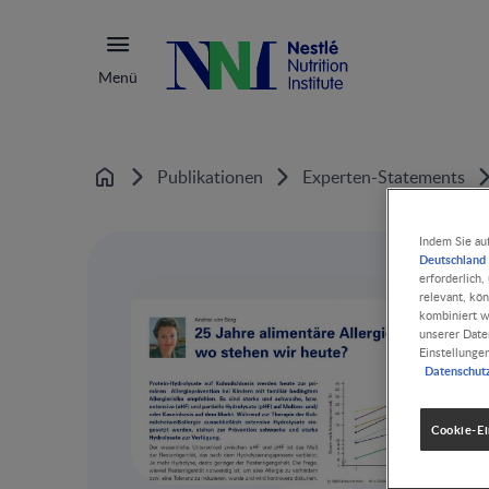
Menü
Publikationen
Experten-Statements
Home
Indem Sie au
Deutschland 
erforderlich
relevant, kö
kombiniert w
unserer Date
Einstellunge
Datenschut
Cookie-Ei