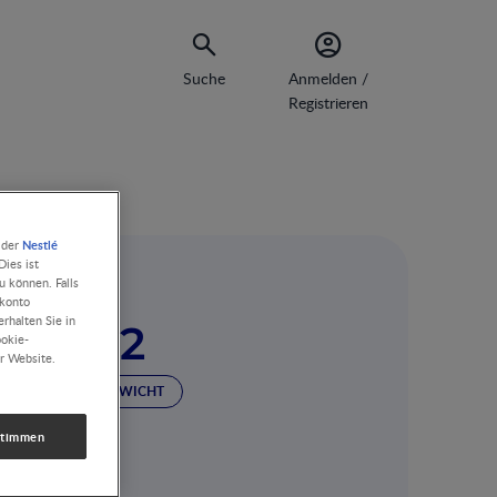
Suche
Anmelden /
Registrieren
Nestlé
 der
ies ist
u können. Falls
rkonto
rhalten Sie in
g, 2012
ookie-
r Website.
RIGES GEBURTSGEWICHT
2012 VOLUMES
stimmen