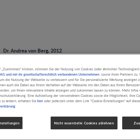
Dr. Andrea von Berg, 2012
f „Zustimmen“ klicken, stimmen Sie der Nutzung von Cookies (oder ähnlichen Technologien)
AG und mit ihr gesellschaftsrechtlich verbundenen Unternehmen
sowie ihren Partnern zu. D
, um die Nutzung der Webseite zu verbessern und für Sie personalisierte Werbung anzeigen z
PUBLICATION
nnen auch die Daten aus Ihrem Verhalten auf der Webseite mit den Daten aus Ihrem Benutze
erden, um Ihnen relevantere Inhalte anzeigen und zukommen lassen zu können. Mehr Infos e
Dr. Andrea von Ber
nschutzerklärung. Eine Aufstellung der verwendeten Cookies sowie die Möglichkeit, Ihre C
hier
n zu ändern, erhalten Sie
oder jederzeit unter dem Link "Cookie-Einstellungen" auf diese
zerklärung
ALLERGIEN
DARMGESUNDHEIT / MICROBIOTIKA
NIED
WACHSTUM UND ENTWICKLUNG
4 MIN. LESEZEIT
nstellungen
Nicht essentielle Cookies ablehnen
Zu
Interview mit Dr. Andrea von Berg
Author(s):