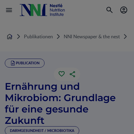
Publikationen
NNI Newspaper & the nest
E
Home
PUBLICATION
Ernährung und
Mikrobiom: Grundlage
für eine gesunde
Zukunft
DARMGESUNDHEIT / MICROBIOTIKA