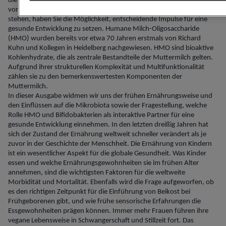
die Gesundheit in den ersten Lebensjahren. Als Fachkräfte, die an
vorderster Front der Betreuung von Eltern und Neugeborenen
stehen, haben Sie die Möglichkeit, entscheidende Impulse für eine
gesunde Entwicklung zu setzen. Humane Milch-Oligosaccharide
(HMO) wurden bereits vor etwa 70 Jahren erstmals von Richard
Kuhn und Kollegen in Heidelberg nachgewiesen. HMO sind bioaktive
Kohlenhydrate, die als zentrale Bestandteile der Muttermilch gelten.
Aufgrund ihrer strukturellen Komplexität und Multifunktionalität
zählen sie zu den bemerkenswertesten Komponenten der
Muttermilch.
In dieser Ausgabe widmen wir uns der frühen Ernährungsweise und
den Einflüssen auf die Mikrobiota sowie der Fragestellung, welche
Rolle HMO und Bifidobakterien als interaktive Partner für eine
gesunde Entwicklung einnehmen. In den letzten dreißig Jahren hat
sich der Zustand der Ernährung weltweit schneller verändert als je
zuvor in der Geschichte der Menschheit. Die Ernährung von Kindern
ist ein wesentlicher Aspekt für die globale Gesundheit. Was Kinder
essen und welche Ernährungsgewohnheiten sie im frühen Alter
annehmen, sind die wichtigsten Faktoren für die weltweite
Morbidität und Mortalität. Ebenfalls wird die Frage aufgeworfen, ob
es den richtigen Zeitpunkt für die Einführung von Beikost bei
Frühgeborenen gibt, und wie frühe sensorische Erfahrungen die
Essgewohnheiten prägen können. Immer mehr Frauen führen ihre
vegane Lebensweise in Schwangerschaft und Stillzeit fort. Das