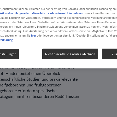
geborene und
f „Zustimmen“ klicken, stimmen Sie der Nutzung von Cookies (oder ähnlichen Technologien)
AG und mit ihr gesellschaftsrechtlich verbundenen Unternehmen
sowie ihren Partnern zu. D
rene im
, um die Nutzung der Webseite zu verbessern und für Sie personalisierte Werbung anzeigen z
nnen auch die Daten aus Ihrem Verhalten auf der Webseite mit den Daten aus Ihrem Benutze
erden, um Ihnen relevantere Inhalte anzeigen und zukommen lassen zu können. Mehr Infos e
k
nschutzerklärung. Eine Aufstellung der verwendeten Cookies sowie die Möglichkeit, Ihre C
hier
n zu ändern, erhalten Sie
oder jederzeit unter dem Link "Cookie-Einstellungen" auf diese
zerklärung
R
ERNÄHRUNG, GESUNDHEIT UND WOHLBEFINDEN
T
UNTERERNÄHRUNG
nstellungen
Nicht essentielle Cookies ablehnen
Zu
NG
8 MIN. LESEZEIT
 Früh- und Neugeborenen: Evidenzbasierte
f. Haiden bietet einen Überblick
ssenschaftliche Studien und praxisrelevante
 reifgeborenen und frühgeborenen
geborene erfordern spezifische
ategien, um ihren besonderen Bedürfnissen