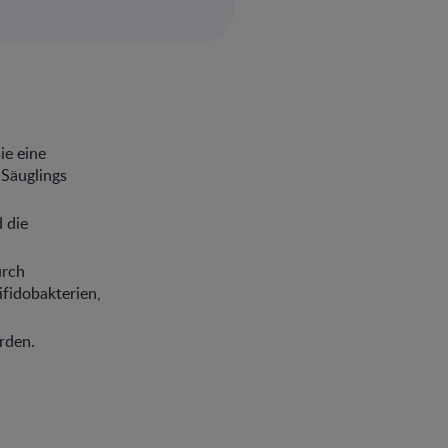
ie eine
 Säuglings
 die
urch
fidobakterien,
rden.