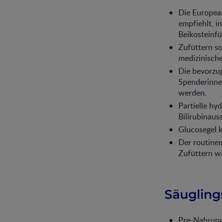
Die Europea
empfiehlt, i
Beikosteinf
Zufüttern so
medizinische
Die bevorzu
Spenderinnen
werden.
Partielle hy
Bilirubinaus
Glucosegel 
Der routine
Zufüttern w
Säuglin
Pre-Nahrunge