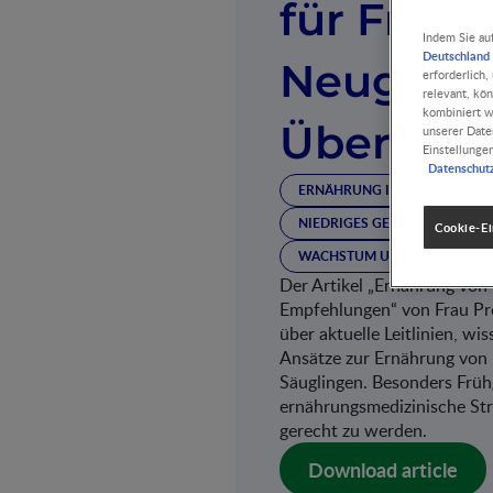
für Früh
Indem Sie au
Deutschland 
Neugebo
erforderlich
relevant, kö
kombiniert w
Überblic
unserer Date
Einstellunge
Datenschut
ERNÄHRUNG IM 1. LEBENSJAH
NIEDRIGES GEBURTSGEWICH
Cookie-Ei
WACHSTUM UND ENTWICKLU
Der Artikel „Ernährung von
Empfehlungen“ von Frau Pro
über aktuelle Leitlinien, wi
Ansätze zur Ernährung von
Säuglingen. Besonders Früh
ernährungsmedizinische Str
gerecht zu werden.
Download article