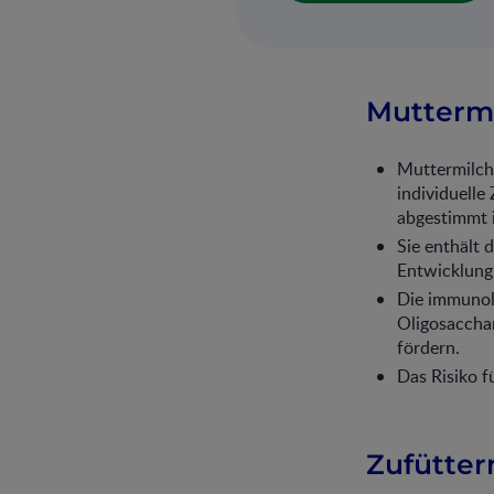
Muttermi
Muttermilch 
individuelle
abgestimmt i
Sie enthält 
Entwicklung 
Die immunol
Oligosacchar
fördern.
Das Risiko 
Zufütter