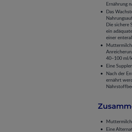
Ernährung na
Das Wachstu
Nahrungsaufb
Die sichere 
ein adäquat
einer enter
Muttermilch 
Anreicherung
40–100 ml/k
Eine Supplem
Nach der En
ernährt werd
Nährstoffbed
Zusamme
Muttermilch 
Eine Alterna