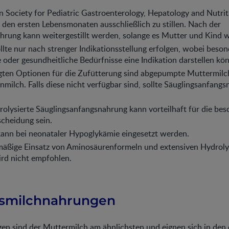
n Society for Pediatric Gastroenterology, Hepatology and Nutr
n den ersten Lebensmonaten ausschließlich zu stillen. Nach der
ührung kann weitergestillt werden, solange es Mutter und Kind 
llte nur nach strenger Indikationsstellung erfolgen, wobei beso
 oder gesundheitliche Bedürfnisse eine Indikation darstellen kö
gten Optionen für die Zufütterung sind abgepumpte Muttermilc
milch. Falls diese nicht verfügbar sind, sollte Säuglingsanfang
drolysierte Säuglingsanfangsnahrung kann vorteilhaft für die bes
scheidung sein.
kann bei neonataler Hypoglykämie eingesetzt werden.
mäßige Einsatz von Aminosäurenformeln und extensiven Hydrol
ird nicht empfohlen.
gsmilchnahrungen
n sind der Muttermilch am ähnlichsten und eignen sich in den 