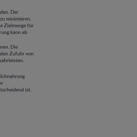
den. Der
 zu minimieren.
ie Zielmenge für
rung kann ab
nen. Die
ralen Zufuhr von
ährleisten.
ilchnahrung
er
tscheidend ist.