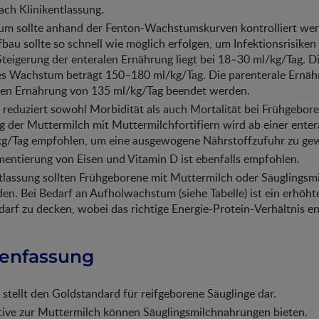
ch Klinikentlassung.
m sollte anhand der Fenton-Wachstumskurven kontrolliert wer
au sollte so schnell wie möglich erfolgen, um Infektionsrisiken
Steigerung der enteralen Ernährung liegt bei 18–30 ml/kg/Tag. D
es Wachstum beträgt 150–180 ml/kg/Tag. Die parenterale Ernäh
alen Ernährung von 135 ml/kg/Tag beendet werden.
reduziert sowohl Morbidität als auch Mortalität bei Frühgebore
 der Muttermilch mit Muttermilchfortifiern wird ab einer ente
g/Tag empfohlen, um eine ausgewogene Nährstoffzufuhr zu gew
entierung von Eisen und Vitamin D ist ebenfalls empfohlen.
tlassung sollten Frühgeborene mit Muttermilch oder Säuglingsm
en. Bei Bedarf an Aufholwachstum (siehe Tabelle) ist ein erhöht
arf zu decken, wobei das richtige Energie-Protein-Verhältnis en
nfassung
stellt den Goldstandard für reifgeborene Säuglinge dar.
tive zur Muttermilch können Säuglingsmilchnahrungen bieten.