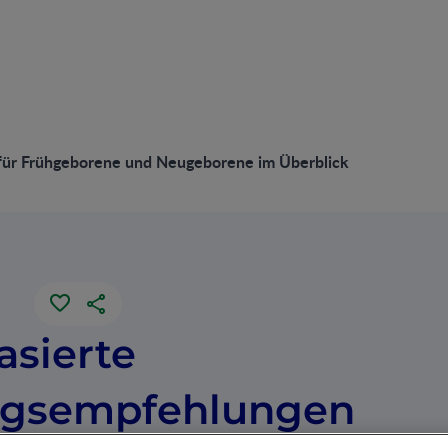
für Frühgeborene und Neugeborene im Überblick
asierte
ngsempfehlungen