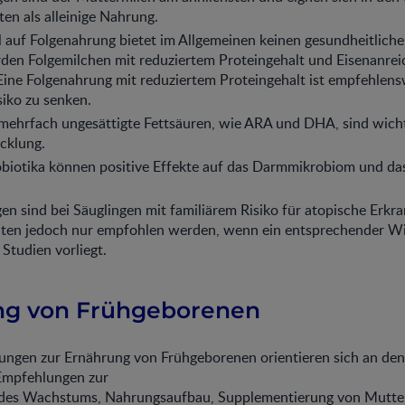
n als alleinige Nahrung.
auf Folgenahrung bietet im Allgemeinen keinen gesundheitlichen 
rden Folgemilchen mit reduziertem Proteingehalt und Eisenanre
ine Folgenahrung mit reduziertem Proteingehalt ist empfehlens
siko zu senken.
mehrfach ungesättigte Fettsäuren, wie ARA und DHA, sind wicht
cklung.
obiotika können positive Effekte auf das Darmmikrobiom und d
 sind bei Säuglingen mit familiärem Risiko für atopische Erkr
sollten jedoch nur empfohlen werden, wenn ein entsprechender 
 Studien vorliegt.
ng von Frühgeborenen
ungen zur Ernährung von Frühgeborenen orientieren sich an den
pfehlungen zur
 des Wachstums, Nahrungsaufbau, Supplementierung von Mutte