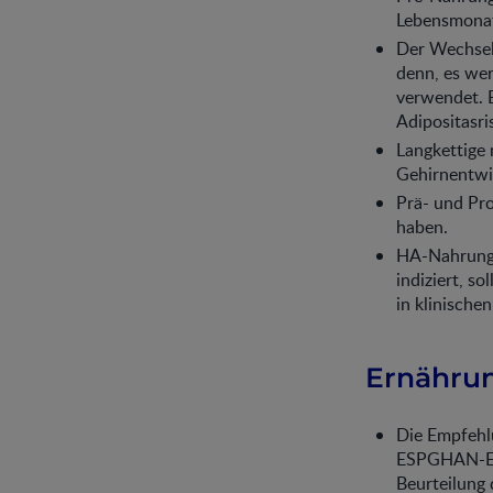
Lebensmonate
Der Wechsel 
denn, es we
verwendet. E
Adipositasri
Langkettige 
Gehirnentwi
Prä- und Pr
haben.
HA-Nahrungen
indiziert, 
in klinischen
Ernähru
Die Empfehl
ESPGHAN-Em
Beurteilung