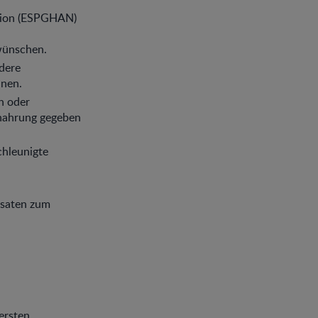
ition (ESPGHAN)
wünschen.
ndere
nnen.
h oder
snahrung gegeben
chleunigte
ysaten zum
ersten