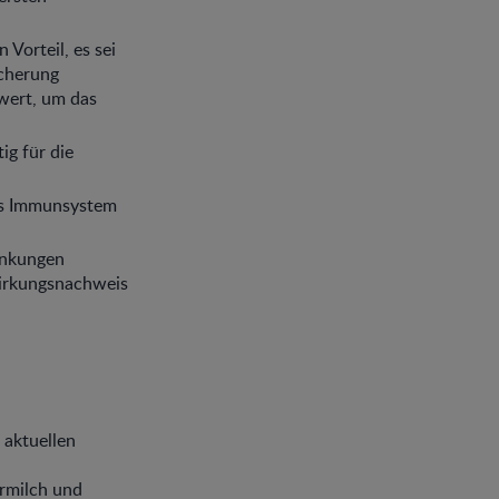
Vorteil, es sei
icherung
wert, um das
ig für die
as Immunsystem
ankungen
Wirkungsnachweis
 aktuellen
rmilch und