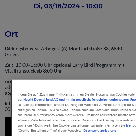
Di, 06/18/2024 - 10:00
Ort
Bildungshaus St. Arbogast (A) Montfortstraße 88, 6840
Götzis
Zeit: 10:00–16:00 Uhr optional Early Bird Programm mit
Vitalfrühstück ab 8:00 Uhr
Anmeldung: Bitte melden Sie sich für die Teilnahme vor Ort
oder Online direkt mittels QR Code an (im Programm
abgebildet)
Indem Sie auf „Zustimmen“ klicken, stimmen Sie der Nutzung von Cookies (oder
Nestlé Deutschland AG und mit ihr gesellschaftsrechtlich verbundenen Un
der
Informationen unter:
Rebecca.Ortner@ch.nestle.com
· Tel.
zu. Dies ist erforderlich, um die Nutzung der Webseite zu verbessern und für S
0041 79 254 64 20
anzeigen zu können. Falls relevant, können auch die Daten aus Ihrem Verhalten 
aus Ihrem Benutzerkonto kombiniert werden, um Ihnen relevantere Inhalte anz
können. Mehr Infos erhalten Sie in unserer Datenschutzerklärung. Eine Aufste
hier
sowie die Möglichkeit, Ihre Cookie-Einstellungen zu ändern, erhalten Sie
od
Datenschutzerklärung
"Cookie-Einstellungen" auf dieser Website.