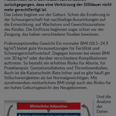
zurückgegangen, dass eine Verkürzung der Stilldauer nicht
mehr gerechtfertigt ist.
Das Leben beginnt vor der Geburt. Schon die Ernährung in
der Schwangerschaft hat nachhaltige Auswirkungen auf
die Entwicklung, auf Wachstum und Gewichtszunahme
des Kindes. Die Einflüsse beginnen sogar schon vor der
Zeugung, das haben verschiedene Studien bewiesen.
Präkonzeptionelles Gewicht Ein normaler BMI (18,5–24,9
kg/m²) bietet gute Voraussetzungen für Fertilität und
Schwangerschaftsverlauf. Dagegen können bei einem BMI
von 30 kg/m² oder darüber verschiedene Komplikationen
auftreten. So besteht ein erhöhtes Risiko für Aborte, für
Präeklampsie, Gestationsdiabetes und Thromboembolien.
Auch ist die Kaiserschnitt-Rate höher und es gibt häufi ger
Stillschwierigkeiten als bei Normalgewichtigen. Mit
zunehmendem mütterlichem BMI steigt auch das Risiko für
ein hohes Geburtsgewicht des Neugeborenen.
Und die
Analyse
der
Daten