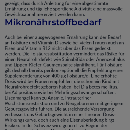
gezeigt, dass durch Anleitung für eine abgestimmte
Ernährung und tägliche sportliche Aktivität eine massvolle
Gewichtsabnahme erzielt werden kann.
Mikronährstoffbedarf
Auch bei einer ausgewogenen Ernährung kann der Bedarf
an Folsäure und Vitamin D sowie bei vielen Frauen auch an
Eisen und Vitamin B12 nicht über das Essen gedeckt
werden. Die Folsäuresubstitution vermindert das Risiko für
einen Neuralrohrdefekt wie Spinabifida oder Anencephalus
und Lippen-Kiefer-Gaumenspalte signifikant. Für Folsäure
gilt deshalb bereits perikonzeptionell die Empfehlung einer
Supplementierung von 400 µg Folsäure/d. Eine erhöhte
Dosis wird bei Frauen empfohlen, die schon ein Kind mit
Neuralrohrdefekt geboren haben, bei Dia betes mellitus,
bei Adipositas sowie bei Mehrlingsschwangerschaften.
Eisenmangel kann zu Anämie, intrauteriner
Wachstumsrestriktion und zu Neugeborenen mit geringem
Geburtsgewicht führen. Die ausreichende Versorgung
verbessert das Geburtsgewicht in einer linearen Dosis-
Wirkungskurve, doch auch eine Eisenüberladung birgt
Risiken. In der Schweiz wird generell zu Beginn der