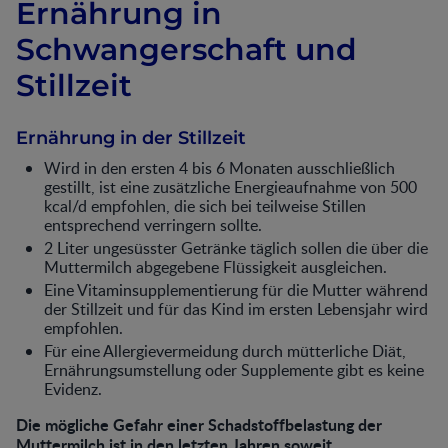
Ernährung in
MUTTERMILCH wird in seine
Bestandteile zerlegt und die
Schwangerschaft und
Bedeutung für Wachstum
und Entwicklung aus
Stillzeit
verschiedenen Perspektiven
erläutert.
Ernährung in der Stillzeit
Wird in den ersten 4 bis 6 Monaten ausschließlich
gestillt, ist eine zusätzliche Energieaufnahme von 500
kcal/d empfohlen, die sich bei teilweise Stillen
entsprechend verringern sollte.
2 Liter ungesüsster Getränke täglich sollen die über die
Muttermilch abgegebene Flüssigkeit ausgleichen.
Eine Vitaminsupplementierung für die Mutter während
der Stillzeit und für das Kind im ersten Lebensjahr wird
empfohlen.
Für eine Allergievermeidung durch mütterliche Diät,
Ernährungsumstellung oder Supplemente gibt es keine
Evidenz.
Die mögliche Gefahr einer Schadstoffbelastung der
Muttermilch ist in den letzten Jahren soweit