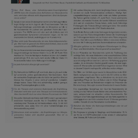
sprechen inzwischen immer
mehr Untersuchungen für
einen frühzeitigen und
regelmäßigen Kontakt, um
eine Toleranzentwicklung zu
ermöglichen. Dieses
Newspaper informiert über
aktuelle Studienergebnisse
und die daraus abzuleitenden
praktischen Maßnahmen