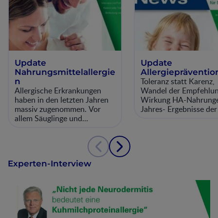
Update
Update
Nahrungsmittelallergie
Allergiepräventio
Toleranz statt Karenz,
n
Allergische Erkrankungen
Wandel der Empfehlun
haben in den letzten Jahren
Wirkung HA-Nahrunge
massiv zugenommen. Vor
Jahres- Ergebnisse der
allem Säuglinge und
Studie, Zeitpunkt der
Kleinkinder sind davon
Beikost-Einführung,
betroffen. In der Prävention
dieser Erkrankungen hat sich
ein fundamentaler
Experten-Interview
Paradigmenwechsel ergeben:
Galt eine möglichst lange
vollständige Vermeidung von
Allergieauslösern wie etwa
Kuhmilch, Ei, Erdnüsse,
Weizen als Regel, so