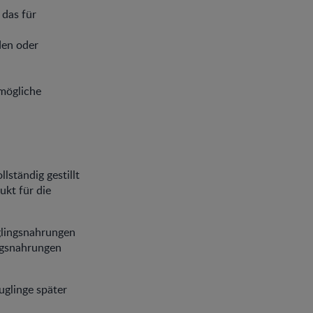
 das für
den oder
mögliche
lständig gestillt
ukt für die
uglingsnahrungen
ngsnahrungen
uglinge später