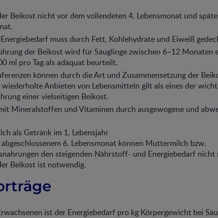
der Beikost nicht vor dem vollendeten 4. Lebensmonat und spät
nat.
 Energiebedarf muss durch Fett, Kohlehydrate und Eiweiß gedec
führung der Beikost wird für Säuglinge zwischen 6–12 Monaten 
 ml pro Tag als adäquat beurteilt.
ferenzen können durch die Art und Zusammensetzung der Beikos
wiederholte Anbieten von Lebensmitteln gilt als eines der wich
hrung einer vielseitigen Beikost.
mit Mineralstoffen und Vitaminen durch ausgewogene und abwe
ch als Getränk im 1. Lebensjahr
 abgeschlossenem 6. Lebensmonat können Muttermilch bzw.
snahrungen den steigenden Nährstoff- und Energiebedarf nicht
er Beikost ist notwendig.
orträge
Erwachsenen ist der Energiebedarf pro kg Körpergewicht bei Säu