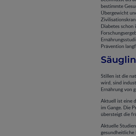
bestimmte Gesun
Übergewicht und
Zivilisationskra
Diabetes schon i
Forschungsergeb
Ernährungsstudi
Prävention langf
Säugli
Stillen ist die 
wird, sind indus
Ernährung von ge
Aktuell ist eine
im Gange. Die P
übersteigt die f
Aktuelle Studien
gesundheitliche