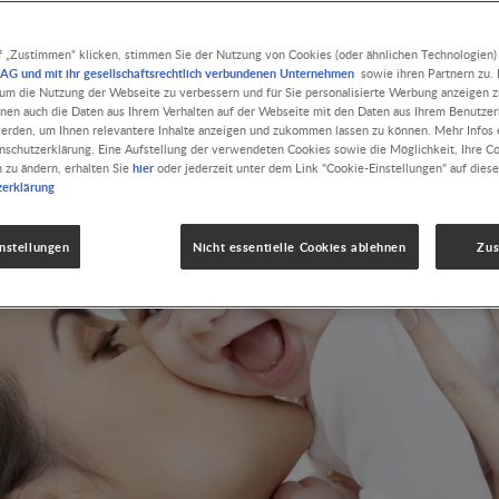
f „Zustimmen“ klicken, stimmen Sie der Nutzung von Cookies (oder ähnlichen Technologien)
AG und mit ihr gesellschaftsrechtlich verbundenen Unternehmen
sowie ihren Partnern zu. D
, um die Nutzung der Webseite zu verbessern und für Sie personalisierte Werbung anzeigen z
nnen auch die Daten aus Ihrem Verhalten auf der Webseite mit den Daten aus Ihrem Benutze
erden, um Ihnen relevantere Inhalte anzeigen und zukommen lassen zu können. Mehr Infos e
nschutzerklärung. Eine Aufstellung der verwendeten Cookies sowie die Möglichkeit, Ihre C
hier
n zu ändern, erhalten Sie
oder jederzeit unter dem Link "Cookie-Einstellungen" auf diese
zerklärung
nstellungen
Nicht essentielle Cookies ablehnen
Zu