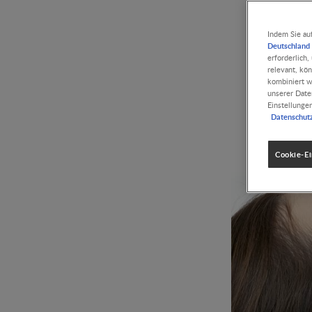
Indem Sie au
Deutschland 
erforderlich
relevant, kö
kombiniert w
unserer Date
Einstellunge
Datenschut
Cookie-Ei