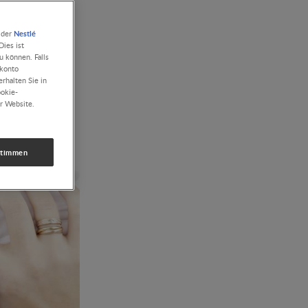
Nestlé
 der
ies ist
u können. Falls
rkonto
rhalten Sie in
ookie-
r Website.
stimmen