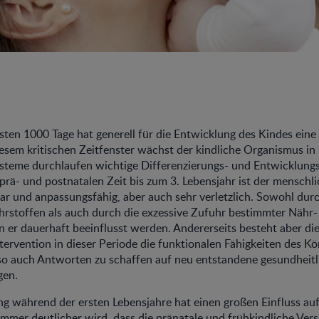
sten 1000 Tage hat generell für die Entwicklung des Kindes ein
iesem kritischen Zeitfenster wächst der kindliche Organismus 
steme durchlaufen wichtige Differenzierungs- und Entwicklung
rä- und postnatalen Zeit bis zum 3. Lebensjahr ist der mensch
ar und anpassungsfähig, aber auch sehr verletzlich. Sowohl dur
hrstoffen als auch durch die exzessive Zufuhr bestimmter Nähr-
 er dauerhaft beeinflusst werden. Andererseits besteht aber die
ntervention in dieser Periode die funktionalen Fähigkeiten des Kö
so auch Antworten zu schaffen auf neu entstandene gesundheitl
gen.
g während der ersten Lebensjahre hat einen großen Einfluss au
Immer deutlicher wird, dass die pränatale und frühkindliche Ve