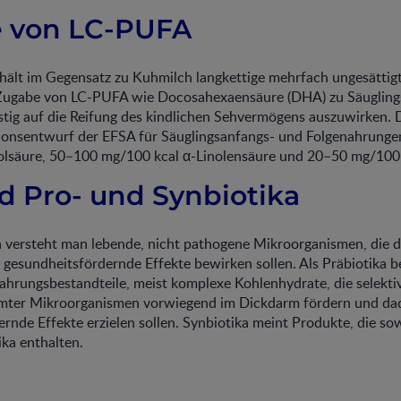
 von LC-PUFA
hält im Gegensatz zu Kuhmilch langkettige mehrfach ungesättig
 Zugabe von LC-PUFA wie Docosahexaensäure (DHA) zu Säuglin
stig auf die Reifung des kindlichen Sehvermögens auszuwirken. 
sionsentwurf der EFSA für Säuglingsanfangs- und Folgenahrung
olsäure, 50–100 mg/100 kcal α-Linolensäure und 20–50 mg/100
d Pro- und Synbiotika
a versteht man lebende, nicht pathogene Mikroorganismen, die
 gesundheitsfördernde Effekte bewirken sollen. Als Präbiotika 
ahrungsbestandteile, meist komplexe Kohlenhydrate, die selek
mmter Mikroorganismen vorwiegend im Dickdarm fördern und da
rnde Effekte erzielen sollen. Synbiotika meint Produkte, die so
ika enthalten.