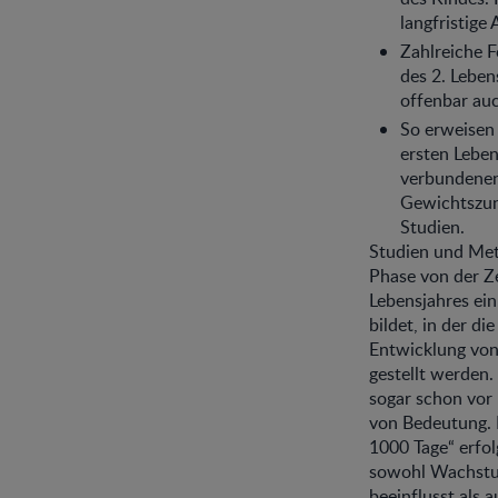
langfristige
Zahlreiche F
des 2. Leben
offenbar auc
So erweisen
ersten Leben
verbundenen
Gewichtszuna
Studien.
Studien und Met
Phase von der Z
Lebensjahres ein
bildet, in der d
Entwicklung vo
gestellt werden.
sogar schon vor
von Bedeutung. 
1000 Tage“ erfol
sowohl Wachstu
beeinflusst als 