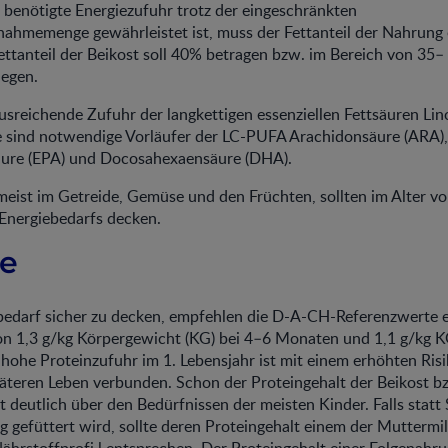
 benötigte Energiezufuhr trotz der eingeschränkten
nahmemenge gewährleistet ist, muss der Fettanteil der Nahrung
ettanteil der Beikost soll 40% betragen bzw. im Bereich von 35
iegen.
ausreichende Zufuhr der langkettigen essenziellen Fettsäuren Lin
ie sind notwendige Vorläufer der LC-PUFA Arachidonsäure (ARA),
ure (EPA) und Docosahexaensäure (DHA).
meist im Getreide, Gemüse und den Früchten, sollten im Alter 
Energiebedarfs decken.
ne
edarf sicher zu decken, empfehlen die D-A-CH-Referenzwerte e
on 1,3 g/kg Körpergewicht (KG) bei 4–6 Monaten und 1,1 g/kg K
hohe Proteinzufuhr im 1. Lebensjahr ist mit einem erhöhten Risi
äteren Leben verbunden. Schon der Proteingehalt der Beikost bz
t deutlich über den Bedürfnissen der meisten Kinder. Falls statt S
 gefüttert wird, sollte deren Proteingehalt einem der Muttermi
ährstoffprofi l entsprechen. Der Proteingehalt einer Folgenahru