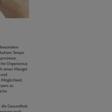
e besondere
in hohem Tempo
sprozesse.
liche Organismus
ch einen Mangel
 und
 Möglichkeit,
rpers zu
iche
f die Gesundheit
rsorgung auch