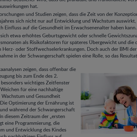
 Auswirkungen hat.
orschungen und Studien zeigen, dass die Zeit von der Konzepti
sjahres sich nicht nur auf Entwicklung und Wachstum auswirkt,
h Einfluss auf die Gesundheit im Erwachsenenalter haben kann.
 sich etwa erhöhtes Geburtsgewicht oder schnelle Gewichtszun
smonaten als Risikofaktoren für späteres Übergewicht und die 
 Herz- oder Stoffwechselerkrankungen. Doch auch der BMI der
hme in der Schwangerschaft spielen eine Rolle, so das Resulta
aanalysen zeigen, dass offenbar die
eugung bis zum Ende des 2.
 besonders wichtiges Zeitfenster
ie Weichen für eine nachhaltige
n Wachstum und Gesundheit
 Die Optimierung der Ernährung ist
 und während der Schwangerschaft
In diesem Zeitraum der „ersten
gt eine Programmierung, die
m und Entwicklung des Kindes
auch nachhaltigen Einfluss auf