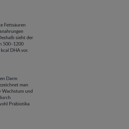
te Fettsäuren
gsnahrungen
Deshalb sieht der
en 500–1200
 kcal DHA vor.
 den Darm
bezeichnet man
tiv Wachstum und
durch
wohl Präbiotika