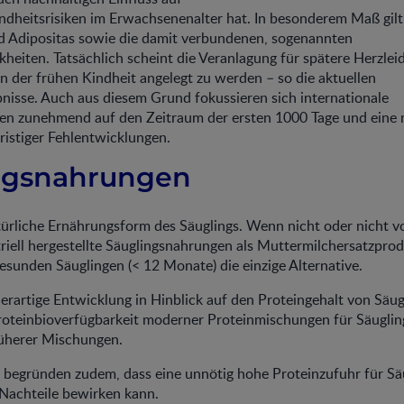
dheitsrisiken im Erwachsenenalter hat. In besonderem Maß gilt
 Adipositas sowie die damit verbundenen, sogenannten
nkheiten. Tatsächlich scheint die Veranlagung für spätere Herzlei
n der frühen Kindheit angelegt zu werden – so die aktuellen
nisse. Auch aus diesem Grund fokussieren sich internationale
en zunehmend auf den Zeitraum der ersten 1000 Tage und eine 
ristiger Fehlentwicklungen.
ngsnahrungen
natürliche Ernährungsform des Säuglings. Wenn nicht oder nicht vol
triell hergestellte Säuglingsnahrungen als Muttermilchersatzprod
sunden Säuglingen (< 12 Monate) die einzige Alternative.
 derartige Entwicklung in Hinblick auf den Proteingehalt von Sä
roteinbioverfügbarkeit moderner Proteinmischungen für Säugli
rüherer Mischungen.
 begründen zudem, dass eine unnötig hohe Proteinzufuhr für Sä
 Nachteile bewirken kann.