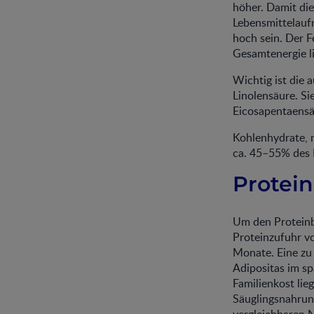
höher. Damit die
Lebensmittelauf
hoch sein. Der F
Gesamtenergie l
Wichtig ist die 
Linolensäure. S
Eicosapentaensä
Kohlenhydrate, 
ca. 45–55% des 
Protei
Um den Proteinb
Proteinzufuhr v
Monate. Eine zu 
Adipositas im sp
Familienkost lieg
Säuglingsnahrung
vergleichbaren N