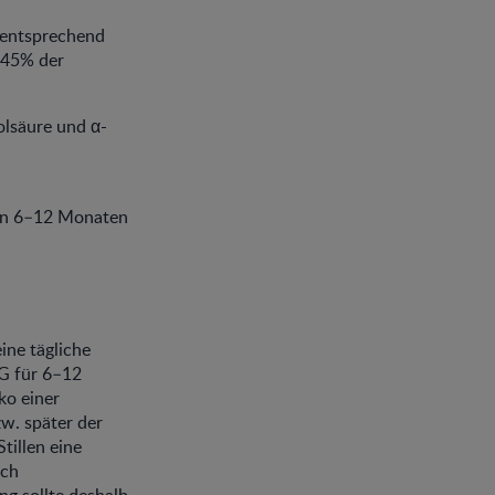
 entsprechend
– 45% der
olsäure und α-
von 6–12 Monaten
ine tägliche
G für 6–12
ko einer
w. später der
tillen eine
lch
ng sollte deshalb