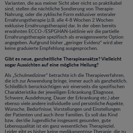
Varianten, die aus meiner Sicht aber nicht so praktikabel
sind, stellen die nächtliche Sondierung von Therapie-
Nahrung, oder die zyklische Form exklusiver enteraler
Ernährungstherapie (z.B. alle 4-8 Wochen 2 Wochen
exklusive Ernährungstherapie) dar. In der oben bereits
erwähnten ECCO-/ESPGHAN-Leitlinie wir die partielle
Ernährungstherapie spezifisch als erwägenswerte Option
angegeben. Aufgrund bisher „geringer Evidenz“ wird aber
keine graduierte Empfehlung ausgesprochen.
Gibt es neue, ganzheitliche Therapieansätze? Vielleicht
sogar Aussichten auf eine mögliche Heilung?
Als „Schulmediziner“ betrachte ich die Therapieverfahren,
die ich zur Anwendung bringe, immer auch als ganzheitlich.
Schließlich berücksichtigen wir einerseits die spezifischen
Charakteristika der jeweiligen Erkrankung (Diagnose,
Schwere, Ausdehnung, Dauer der Erkrankung etc.) aber
ebenso viele andere individuelle und persönliche Aspekte,
Wünsche, Bedürfnisse, Vorstellungen und Einstellungen
der Patienten und auch ihrer Familien. Es soll das Kind
bzw. der/die Jugendliche insgesamt gesunden, gute
Lebensqualität ist ein ganz wesentliches Therapieziel.
Leider gibt es bisher keine medikamentöse Therapie, die zu