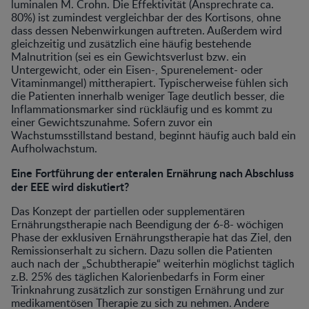
luminalen M. Crohn. Die Effektivität (Ansprechrate ca.
80%) ist zumindest vergleichbar der des Kortisons, ohne
dass dessen Nebenwirkungen auftreten. Außerdem wird
gleichzeitig und zusätzlich eine häufig bestehende
Malnutrition (sei es ein Gewichtsverlust bzw. ein
Untergewicht, oder ein Eisen-, Spurenelement- oder
Vitaminmangel) mittherapiert. Typischerweise fühlen sich
die Patienten innerhalb weniger Tage deutlich besser, die
Inflammationsmarker sind rückläufig und es kommt zu
einer Gewichtszunahme. Sofern zuvor ein
Wachstumsstillstand bestand, beginnt häufig auch bald ein
Aufholwachstum.
Eine Fortführung der enteralen Ernährung nach Abschluss
der EEE wird diskutiert?
Das Konzept der partiellen oder supplementären
Ernährungstherapie nach Beendigung der 6-8- wöchigen
Phase der exklusiven Ernährungstherapie hat das Ziel, den
Remissionserhalt zu sichern. Dazu sollen die Patienten
auch nach der „Schubtherapie“ weiterhin möglichst täglich
z.B. 25% des täglichen Kalorienbedarfs in Form einer
Trinknahrung zusätzlich zur sonstigen Ernährung und zur
medikamentösen Therapie zu sich zu nehmen. Andere