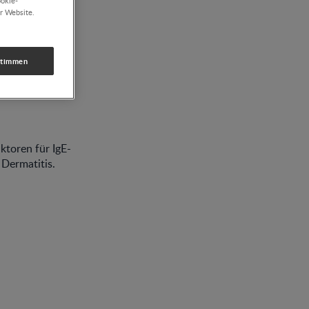
ookie-
r Website.
stimmen
ktoren für IgE-
 Dermatitis.