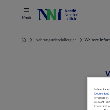
Menü
Weitere Info
Nahrungsmittelallergien
Startseite
W
Indem Sie au
Deutschland 
erforderlich
relevant, kö
kombiniert w