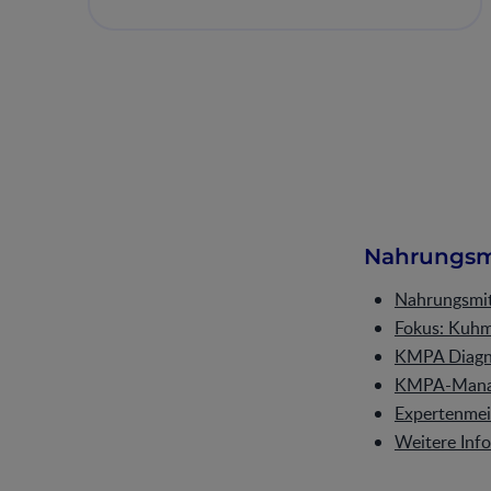
3 Webinaren
Nahrungsmi
Nahrungsmitt
Fokus: Kuhm
KMPA Diagn
KMPA-Manag
Expertenme
Weitere In