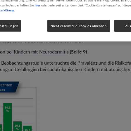
nschutzerklärung. Eine Aufstellung der verwendeten Cookies sowie die Möglichkeit, Ihre C
hier
n zu ändern, erhalten Sie
oder jederzeit unter dem Link "Cookie-Einstellungen" auf diese
zerklärung
n
nstellungen
Nicht essentielle Cookies ablehnen
Zu
Studie aus Sao Paulo untersuchte die Sensibilisierung durch
lergene bei Patienten mit Neurodermitis.
(Seite 9)
on bei Kindern mit Neurodermitis
 Beobachtungsstudie untersuchte die Prävalenz und die Risikofa
ungsmittelallergien bei südafrikanischen Kindern mit atopischer