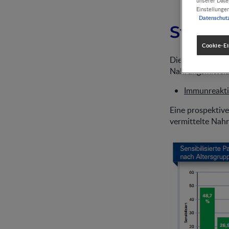
unserer Date
Einstellunge
Datenschut
Studie
Cookie-Ei
Die vorliegende 
Nahrungsmittelal
Immunreakti
Eine prospektive
vermittelte Nahr