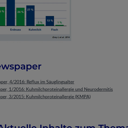
ewspaper
er, 4/2016: Reflux im Säuglingsalter
er, 1/2016: Kuhmilchproteinallergie und Neurodermitis
er, 3/2015: Kuhmilchproteinallergie (KMPA)
Aktuelle Inhalte zum Them