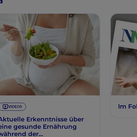
Im Fo
VIDEOS
Aktuelle Erkenntnisse über
eine gesunde Ernährung
während der