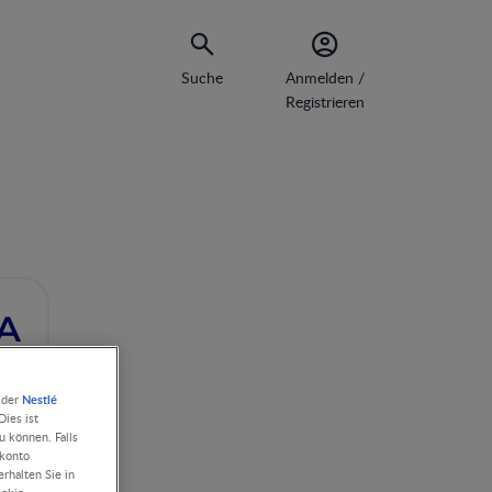
Suche
Anmelden /
Registrieren
PA
Nestlé
 der
ies ist
u können. Falls
rkonto
rhalten Sie in