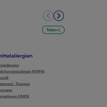
Teilen
ttelallergien
elallergien
ilchproteinallergie (KMPA)
ostik
ement: Therapie
inungen
formationen KMPA